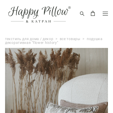
текстиль для дома / декор
>
все товары
>
подушка
декоративная "flower history"