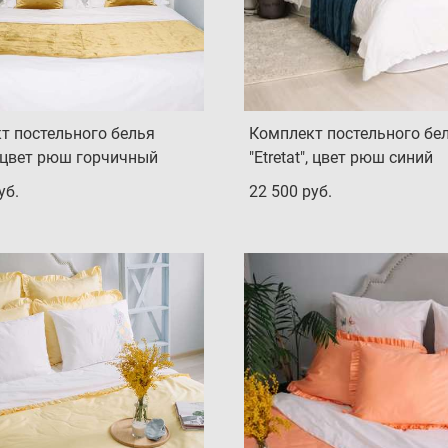
т постельного белья
Комплект постельного бе
", цвет рюш горчичный
"Etretat", цвет рюш синий
уб.
22 500 pуб.