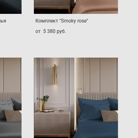
лья
Комплект "Smoky rose"
от 5 380 pуб.