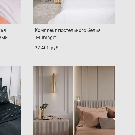
лья
Комплект постельного белья
овый
"Plumage"
22 400 pуб.