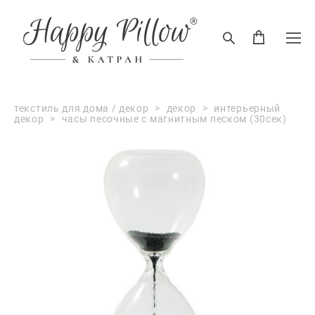
текстиль для дома / декор
>
декор
>
интерьерный
декор
>
часы песочные с магнитным песком (30сек)