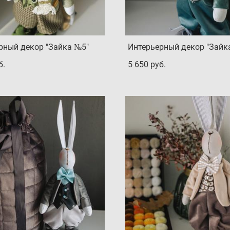
рный декор "Зайка №5"
Интерьерный декор "Зайк
б.
5 650 pуб.