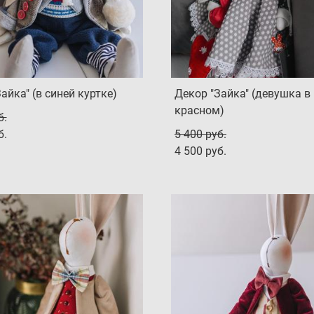
айка" (в синей куртке)
Декор "Зайка" (девушка в
красном)
б.
б.
5 400 pуб.
4 500 pуб.