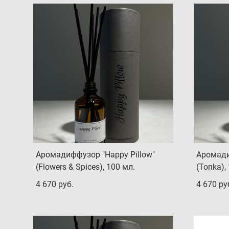
Аромадиффузор "Happy Pillow"
Аромади
(Flowers & Spices), 100 мл.
(Tonka),
4 670 pуб.
4 670 pу