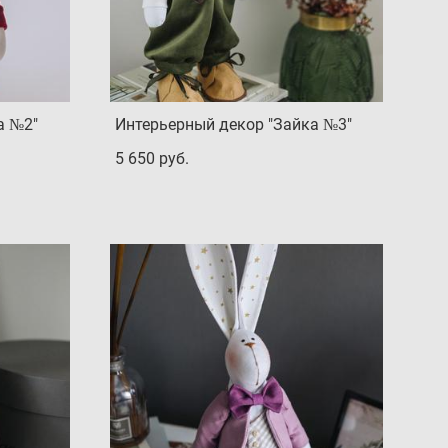
а №2"
Интерьерный декор "Зайка №3"
5 650 pуб.