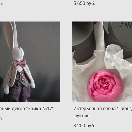
б.
5 650 pуб.
рный декор "Зайка №17"
Интерьерная свеча "Пион",
фуксия
б.
3 250 pуб.