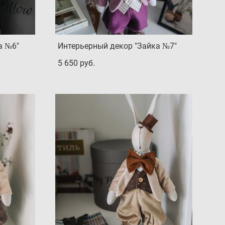
а №6"
Интерьерный декор "Зайка №7"
5 650 pуб.