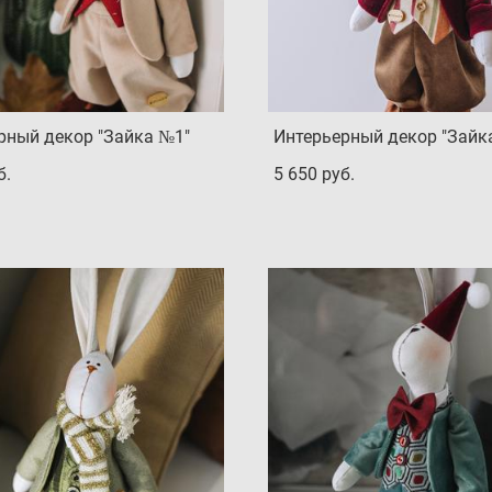
рный декор "Зайка №1"
Интерьерный декор "Зайк
б.
5 650 pуб.