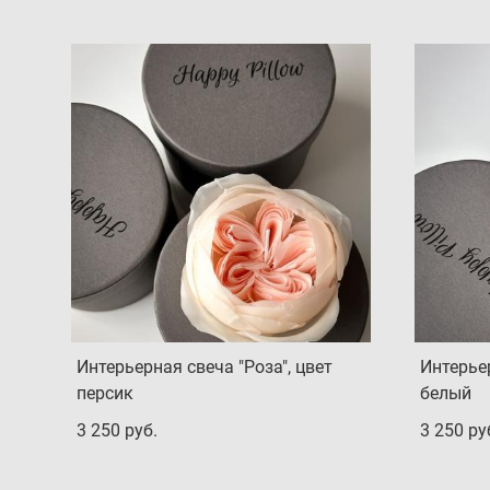
Интерьерная свеча "Роза", цвет
Интерьер
персик
белый
3 250 pуб.
3 250 pу