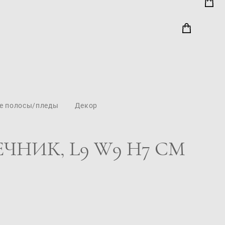
е полосы/пледы
Декор
ЧНИК, L9 W9 H7 СМ
1