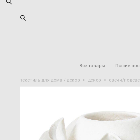
Все товары
Пошив пос
текстиль для дома / декор
>
декор
>
свечи/подсв