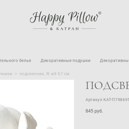
тельного белья
Декоративные подушки
Декоративны
ечники
>
подсвечник, l9 w9 h7 см
ПОДСВЕ
Артикул КАТ-П79869
845 pуб.