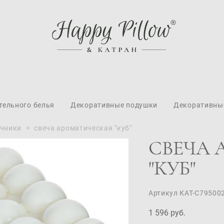
тельного белья
Декоративные подушки
Декоративны
ечники
>
свеча ароматическая "куб"
СВЕЧА 
"КУБ"
Артикул КАТ-С79500
1 596 pуб.