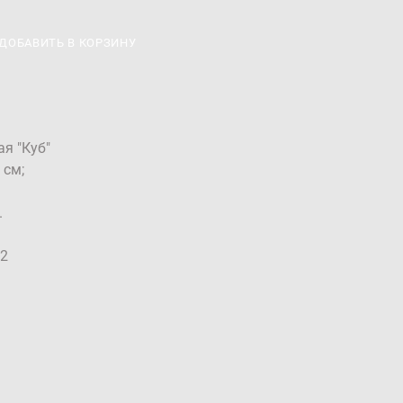
ДОБАВИТЬ В КОРЗИНУ
я "Куб"
 см;
.
02