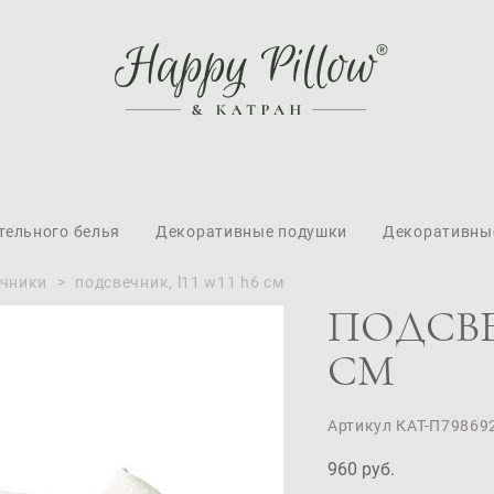
тельного белья
Декоративные подушки
Декоративны
ечники
>
подсвечник, l11 w11 h6 см
ПОДСВЕЧ
СМ
Артикул КАТ-П79869
960 pуб.