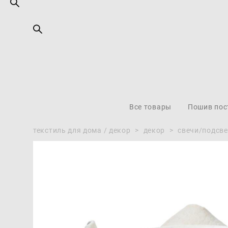
Все товары
Пошив пос
текстиль для дома / декор
>
декор
>
свечи/подсв