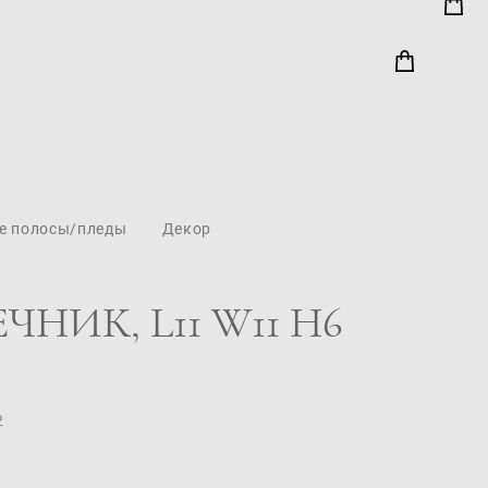
е полосы/пледы
Декор
НИК, L11 W11 H6
2