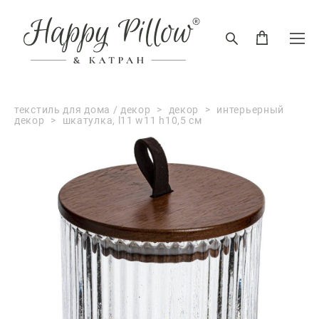
текстиль для дома / декор
>
декор
>
интерьерный
декор
>
шкатулка, l11 w11 h10,5 см